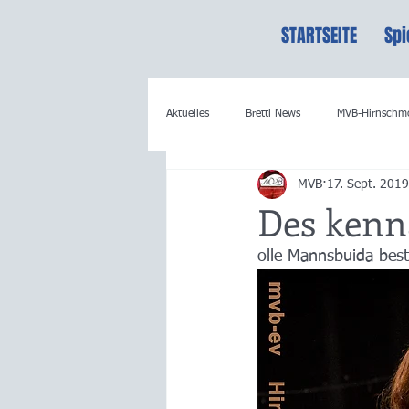
STARTSEITE
Spi
Aktuelles
Brettl News
MVB-Hirnschm
MVB
17. Sept. 2019
Des kenna
olle Mannsbuida best