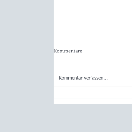
Kommentare
Kommentar verfassen...
Ois Guade zum 115zigsten
und lass recht kracha! 🍾💖😀