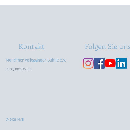
Cooler Abend mit unserem
macht eigen
Walter und seinen Stiff Hips
Gelmini
im Kleinen Theater Haar
Kontakt
Folgen Sie un
Münchner Volkssänger-Bühne e.V.
info@mvb-ev.de
© 2026 MVB