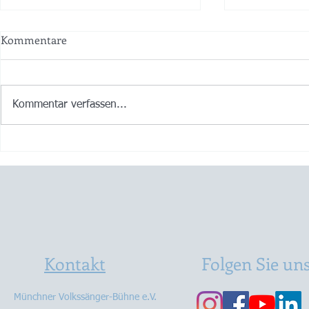
Kommentare
Kommentar verfassen...
Ois Guade zum 115zigsten
I woaß zwar 
und lass recht kracha! 🍾💖😀
griang dua i
😉🤪
Kontakt
Folgen Sie un
Münchner Volkssänger-Bühne e.V.