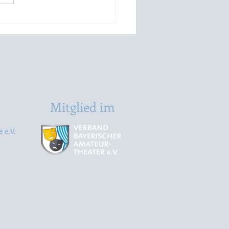
 is, dass wahr is!
Mitglied im
 e.V.