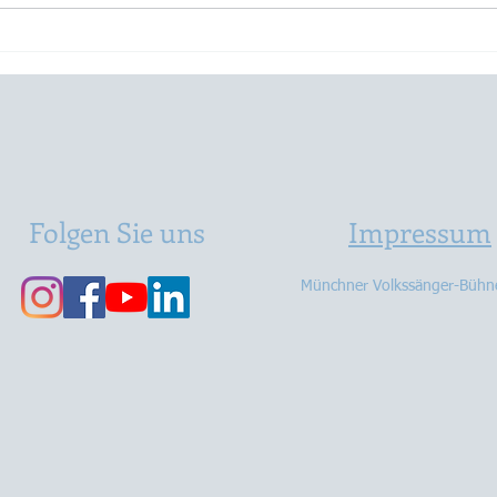
Schod
MVBler ganz privat🤗 Was
macht eigentlich……Walter
Gelmini
Folgen Sie uns
Impressum
Münchner Volkssänger-Bühne