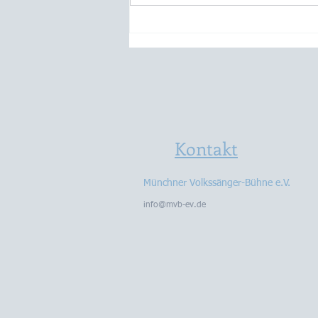
Wir können auch Rock!
Cooler Abend mit unserem
Walter und seinen Stiff Hips
im Kleinen Theater Haar
Kontakt
Münchner Volkssänger-Bühne e.V.
info@mvb-ev.de