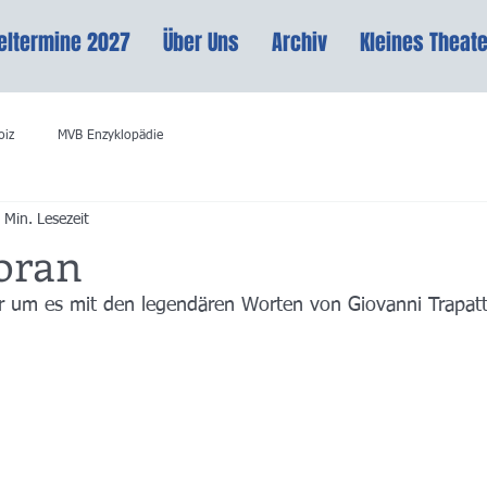
eltermine 2027
Über Uns
Archiv
Kleines Theate
oiz
MVB Enzyklopädie
 Min. Lesezeit
voran
der um es mit den legendären Worten von Giovanni Trapatt