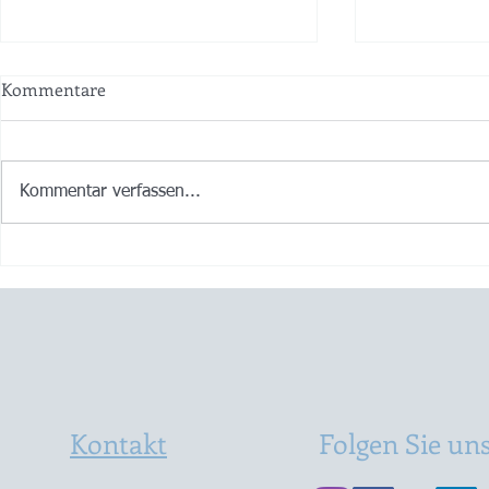
Kommentare
Kommentar verfassen...
Wir können auch Rock!
MVBler ganz
Cooler Abend mit unserem
macht eigen
Walter und seinen Stiff Hips
Gelmini
im Kleinen Theater Haar
Kontakt
Folgen Sie un