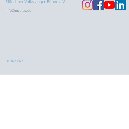
Münchner Volkssänger-Bühne e.V.
info@mvb-ev.de
© 2026 MVB