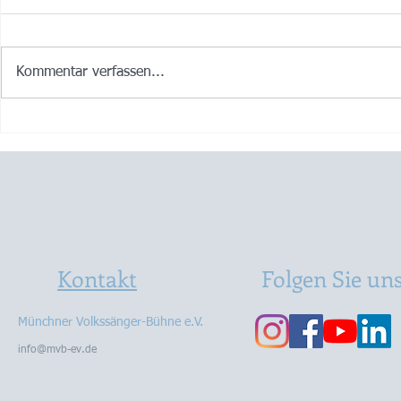
Kommentar verfassen...
Ois Guade zum 115zigsten
I woaß zwar 
und lass recht kracha! 🍾💖😀
griang dua i
😉🤪
Kontakt
Folgen Sie un
Münchner Volkssänger-Bühne e.V.
info@mvb-ev.de