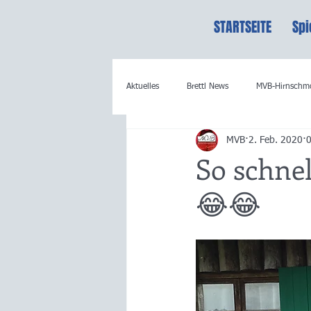
STARTSEITE
Spi
Aktuelles
Brettl News
MVB-Hirnschm
MVB
2. Feb. 2020
0
So schne
😂😂