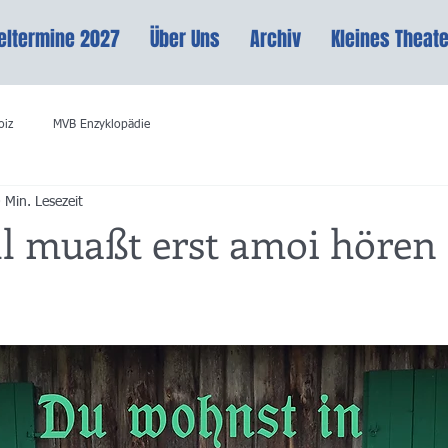
eltermine 2027
Über Uns
Archiv
Kleines Theate
oiz
MVB Enzyklopädie
 Min. Lesezeit
ll muaßt erst amoi hören