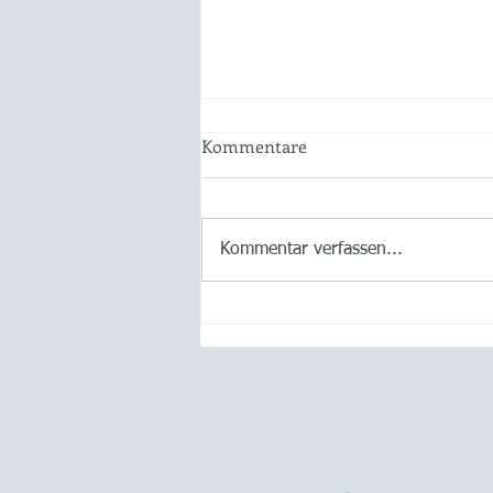
Kommentare
Kommentar verfassen...
Ois Guade zum 115zigsten
und lass recht kracha! 🍾💖😀