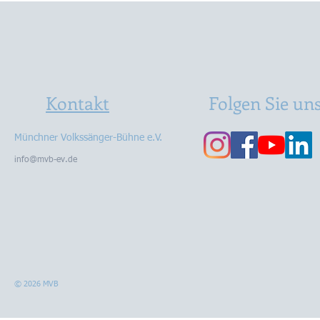
😉🤪
Kontakt
Folgen Sie un
Münchner Volkssänger-Bühne e.V.
info@mvb-ev.de
© 2026 MVB