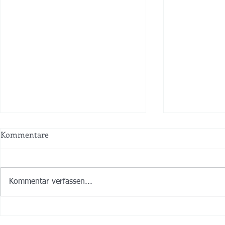
Kommentare
Kommentar verfassen...
Ois Guade zum 115zigsten
I woaß zwar 
und lass recht kracha! 🍾💖😀
griang dua i