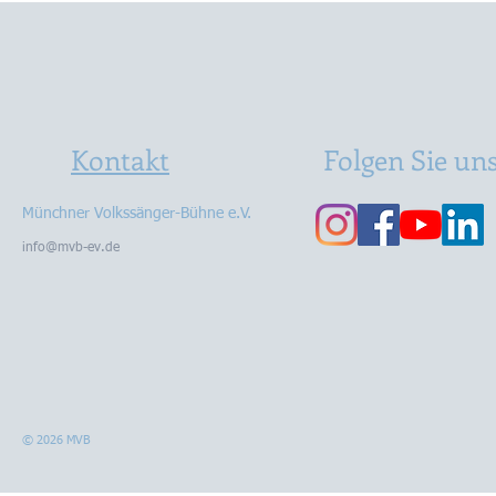
😉🤪
Kontakt
Folgen Sie un
Münchner Volkssänger-Bühne e.V.
info@mvb-ev.de
© 2026 MVB