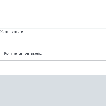
Kommentare
Kommentar verfassen...
Ois Guade zum 115zigsten
I woaß zwar 
und lass recht kracha! 🍾💖😀
griang dua i
😉🤪