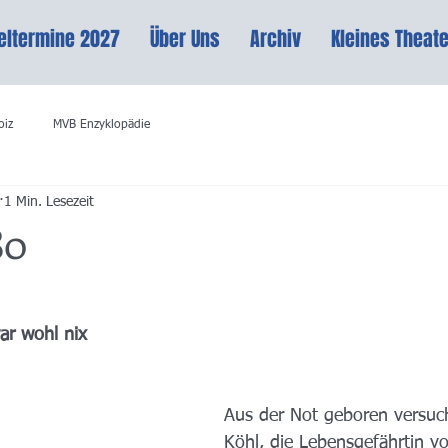
eltermine 2027
Über Uns
Archiv
Kleines Theate
oiz
MVB Enzyklopädie
1 Min. Lesezeit
80
war wohl nix
Aus der Not geboren versuc
Köhl, die Lebensgefährtin v