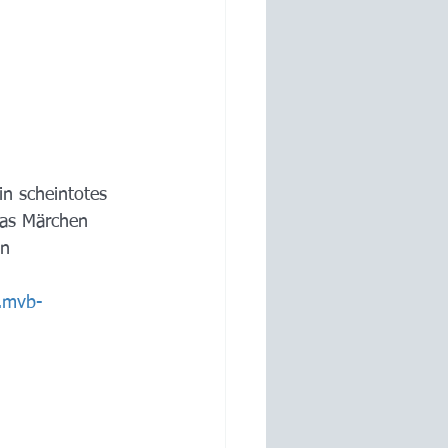
n scheintotes 
Das Märchen 
n 
.mvb-