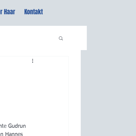
r Haar
Kontakt
hte Gudrun 
on Hannes 