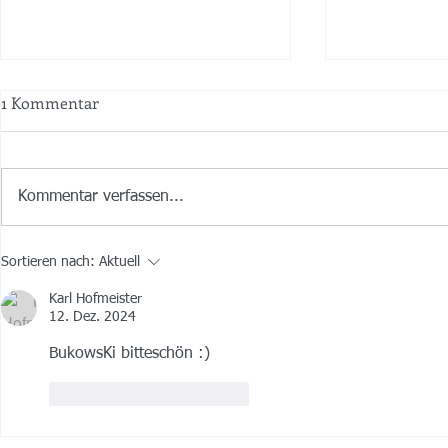
1 Kommentar
Kommentar verfassen...
Was für ein Start!
🎭 Endspurt
Sortieren nach:
Aktuell
Karl Hofmeister
12. Dez. 2024
BukowsKi bitteschön :)
Gefällt mir
Antworten