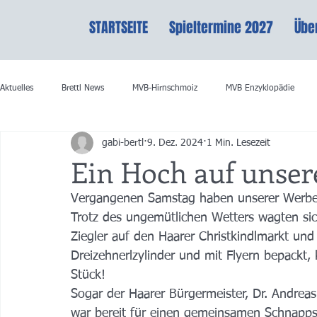
STARTSEITE
Spieltermine 2027
Übe
Aktuelles
Brettl News
MVB-Hirnschmoiz
MVB Enzyklopädie
gabi-bertl
9. Dez. 2024
1 Min. Lesezeit
Ein Hoch auf unse
Vergangenen Samstag haben unserer Werbema
Trotz des ungemütlichen Wetters wagten sich
Ziegler auf den Haarer Christkindlmarkt und
Dreizehnerlzylinder und mit Flyern bepackt
Stück!
Sogar der Haarer Bürgermeister, Dr. Andrea
war bereit für einen gemeinsamen Schnapps