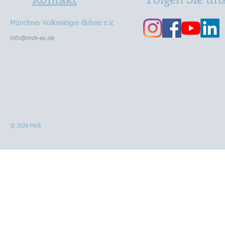
Münchner Volkssänger-Bühne e.V.
info@mvb-ev.de
© 2026 MVB