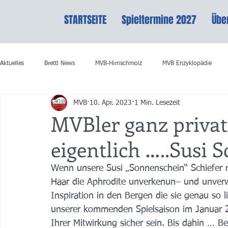
STARTSEITE
Spieltermine 2027
Übe
Aktuelles
Brettl News
MVB-Hirnschmoiz
MVB Enzyklopädie
MVB
10. Apr. 2023
1 Min. Lesezeit
MVBler ganz priva
eigentlich …..Susi S
Wenn unsere Susi „Sonnenschein“ Schiefer n
Haar die Aphrodite unverkenun– und unverwec
Inspiration in den Bergen die sie genau so l
unserer kommenden Spielsaison im Januar 2
Ihrer Mitwirkung sicher sein. Bis dahin … Ber