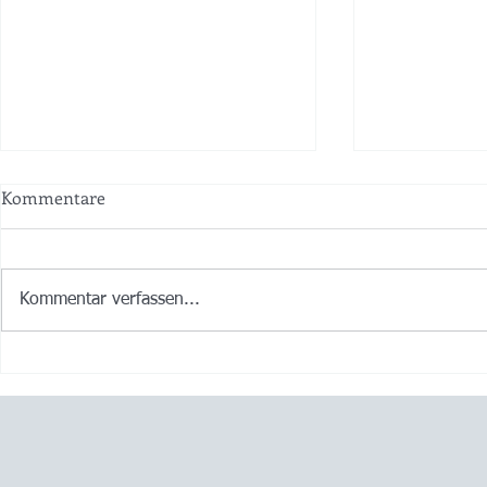
Kommentare
Kommentar verfassen...
Was für ein Start!
🎭 Endspurt