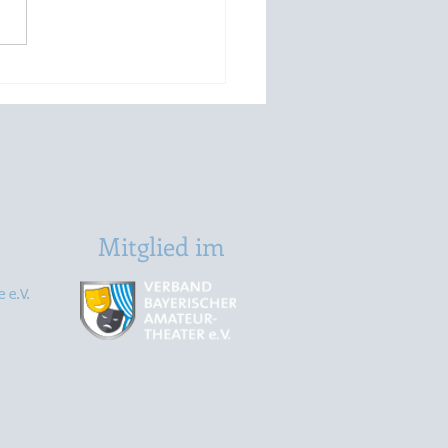
 - Neues Haus, neues
k, neues Glück
Mitglied im
 e.V.