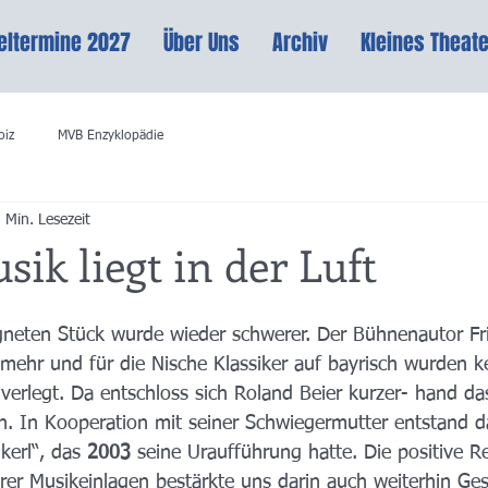
eltermine 2027
Über Uns
Archiv
Kleines Theate
oiz
MVB Enzyklopädie
 Min. Lesezeit
sik liegt in der Luft
neten Stück wurde wieder schwerer. Der Bühnenautor Fri
 mehr und für die Nische Klassiker auf bayrisch wurden ke
verlegt. Da entschloss sich Roland Beier kurzer- hand da
. In Kooperation mit seiner Schwiegermutter entstand d
erl“, das 
2003
 seine Uraufführung hatte. Die positive 
rer Musikeinlagen bestärkte uns darin auch weiterhin Ge