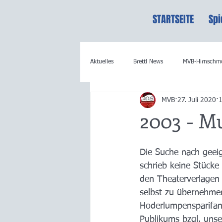
STARTSEITE
Spi
Aktuelles
Brettl News
MVB-Hirnschm
MVB
27. Juli 2020
1
2003 - Mu
Die Suche nach geeig
schrieb keine Stücke
den Theaterverlagen 
selbst zu übernehmen
Hoderlumpensparifank
Publikums bzgl. unse