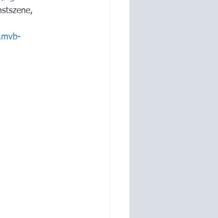
nstszene, 
.mvb-