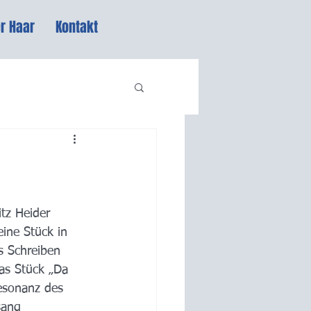
r Haar
Kontakt
tz Heider 
ine Stück in 
s Schreiben 
as Stück „Da 
Resonanz des 
sang 