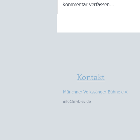
Kommentar verfassen...
2019 - Ein König mit Biss
Kontakt
Münchner Volkssänger-Bühne e.V.
info@mvb-ev.de